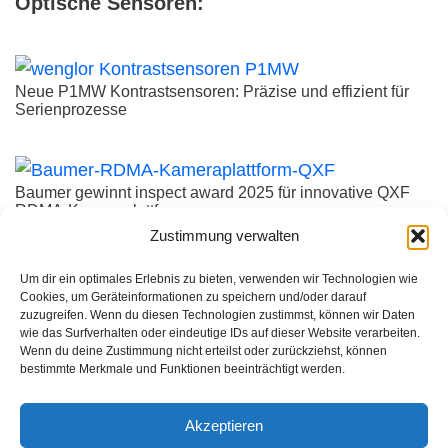
Optische Sensoren:
Neue P1MW Kontrastsensoren: Präzise und effizient für
Serienprozesse
Baumer gewinnt inspect award 2025 für innovative QXF
RDMA-Kameraplattform
Zustimmung verwalten
Um dir ein optimales Erlebnis zu bieten, verwenden wir Technologien wie
5GigE Vision – Industriekamera für anspruchsvolle
Cookies, um Geräteinformationen zu speichern und/oder darauf
Anwendungen
zuzugreifen. Wenn du diesen Technologien zustimmst, können wir Daten
wie das Surfverhalten oder eindeutige IDs auf dieser Website verarbeiten.
Wenn du deine Zustimmung nicht erteilst oder zurückziehst, können
bestimmte Merkmale und Funktionen beeinträchtigt werden.
Neue Global-Shutter-Kameras mit Sony Pregius IMX900
Akzeptieren