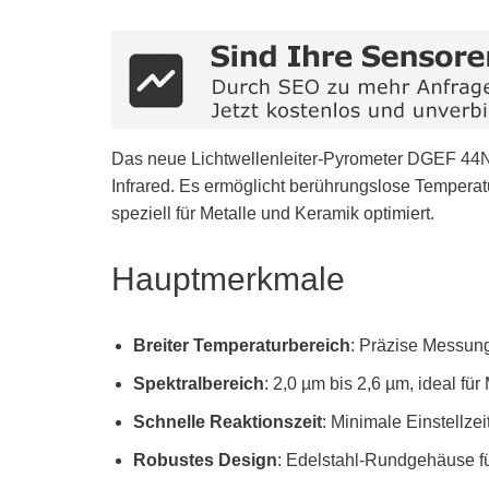
TEMPERATURSENSOR
ULTRASCHALLSENSOR
VIBRATIONSSENSOR
WEGSENSOR
Das neue Lichtwellenleiter-Pyrometer DGEF 44
Infrared. Es ermöglicht berührungslose Tempera
WINKELSENSOR
speziell für Metalle und Keramik optimiert.
ZYLINDERSENSOR
Hauptmerkmale
Breiter Temperaturbereich
: Präzise Messun
Spektralbereich
: 2,0 µm bis 2,6 µm, ideal fü
Schnelle Reaktionszeit
: Minimale Einstellze
Robustes Design
: Edelstahl-Rundgehäuse f