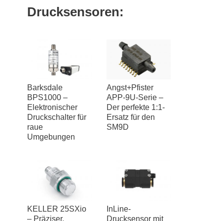
Drucksensoren:
Barksdale
Angst+Pfister
BPS1000 –
APP-9U-Serie –
Elektronischer
Der perfekte 1:1-
Druckschalter für
Ersatz für den
raue
SM9D
Umgebungen
KELLER 25SXio
InLine-
– Präziser,
Drucksensor mit