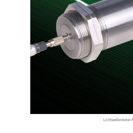
GASSENSOR
INDUKTIVER SENSOR
KAPAZITIVER SENSOR
KRAFTSENSOR
LASERSENSOR
MAGNETSENSOR
NEIGUNGSSENSOR
OPTISCHER SENSOR
RADARSENSOR
Lichtwellenleite
SEILZUGSENSOR