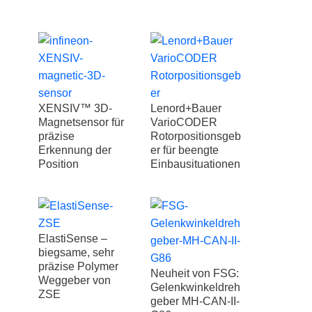
XENSIV™ 3D-
Lenord+Bauer
Magnetsensor für
VarioCODER
präzise
Rotorpositionsgeb
Erkennung der
er für beengte
Position
Einbausituationen
ElastiSense –
biegsame, sehr
präzise Polymer
Neuheit von FSG:
Weggeber von
Gelenkwinkeldreh
ZSE
geber MH-CAN-II-