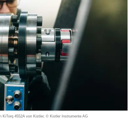
KiTorq 4552A von Kistler, © Kistler Instrumente AG