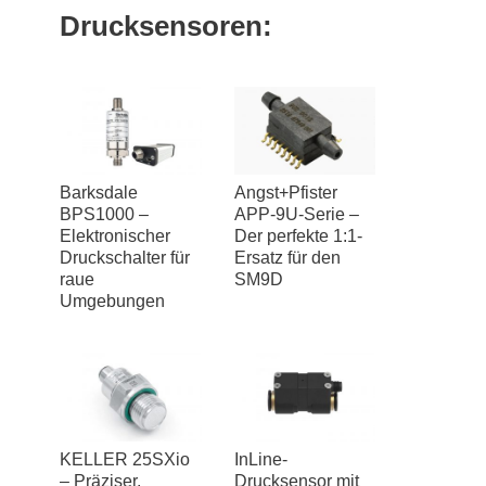
Drucksensoren:
Barksdale
Angst+Pfister
BPS1000 –
APP-9U-Serie –
Elektronischer
Der perfekte 1:1-
Druckschalter für
Ersatz für den
raue
SM9D
Umgebungen
KELLER 25SXio
InLine-
– Präziser,
Drucksensor mit