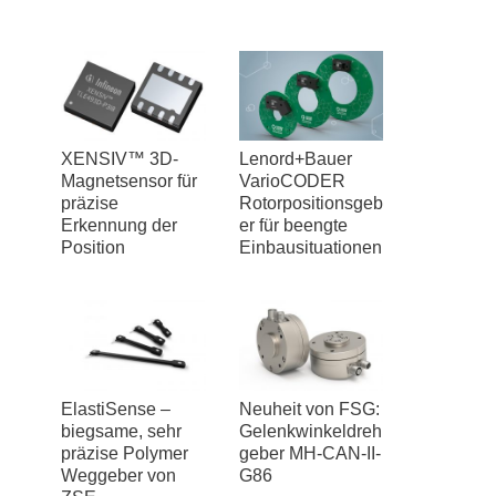
XENSIV™ 3D-
Lenord+Bauer
Magnetsensor für
VarioCODER
präzise
Rotorpositionsgeb
Erkennung der
er für beengte
Position
Einbausituationen
ElastiSense –
Neuheit von FSG:
biegsame, sehr
Gelenkwinkeldreh
präzise Polymer
geber MH-CAN-II-
Weggeber von
G86