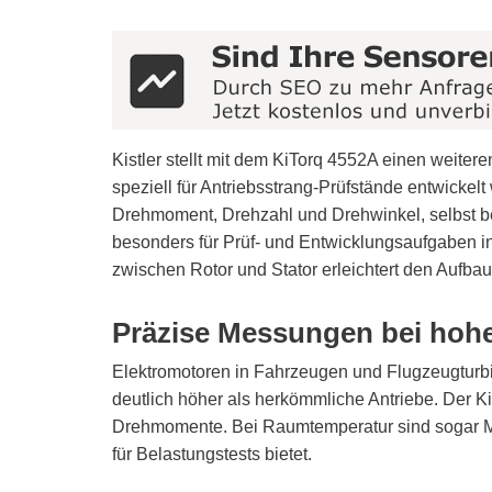
TEMPERATURSENSOR
ULTRASCHALLSENSOR
VIBRATIONSSENSOR
WEGSENSOR
Kistler stellt mit dem KiTorq 4552A einen weite
speziell für Antriebsstrang-Prüfstände entwickel
WINKELSENSOR
Drehmoment, Drehzahl und Drehwinkel, selbst be
besonders für Prüf- und Entwicklungsaufgaben in d
ZYLINDERSENSOR
zwischen Rotor und Stator erleichtert den Aufbau
Präzise Messungen bei hoh
Elektromotoren in Fahrzeugen und Flugzeugturbin
deutlich höher als herkömmliche Antriebe. Der 
Drehmomente. Bei Raumtemperatur sind sogar M
für Belastungstests bietet.