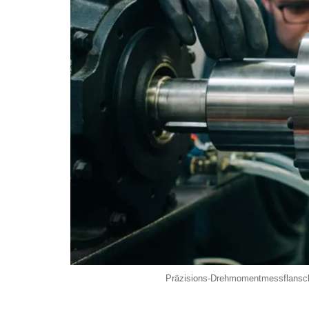
GASSENSOR
INDUKTIVER SENSOR
KAPAZITIVER SENSOR
KRAFTSENSOR
LASERSENSOR
MAGNETSENSOR
NEIGUNGSSENSOR
OPTISCHER SENSOR
RADARSENSOR
Präzisions-Drehmomentmessflansch 
SEILZUGSENSOR