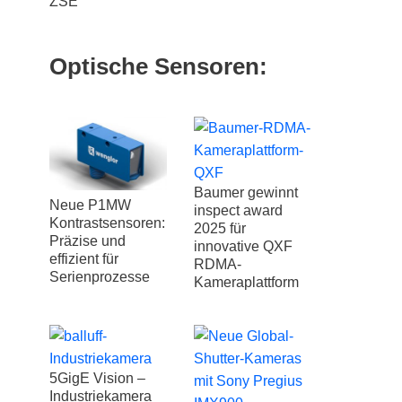
ZSE
Optische Sensoren:
Baumer gewinnt
Neue P1MW
inspect award
Kontrastsensoren:
2025 für
Präzise und
innovative QXF
effizient für
RDMA-
Serienprozesse
Kameraplattform
5GigE Vision –
Industriekamera