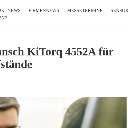
UKTNEWS
FIRMENNEWS
MESSETERMINE
SENSO
EN?
nsch KiTorq 4552A für
fstände